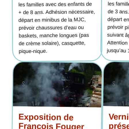
les familles avec des enfants de
+ de 8 ans. Adhésion nécessaire,
départ en minibus de la MJC,
prévoir chaussures d’eau ou
baskets, manche longues (pas
de crème solaire), casquette,
jusqu’au 
pique-nique.
Vern
pré
l’artis
Exposition de
François Fouger