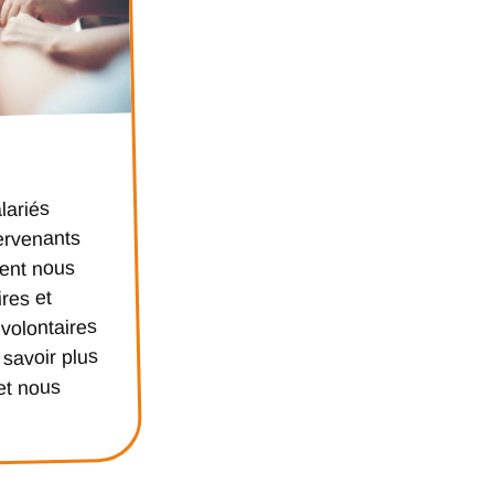
alariés
ervenants
ment nous
ires et
volontaires
 savoir plus
et nous