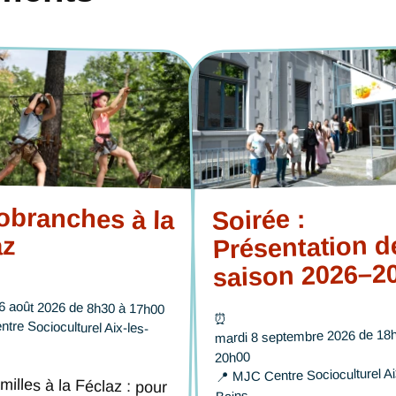
obranches à la
Soirée :
Présentation d
az
saison 2026–2
6 août 2026 de 8h30 à 17h00
⏰
tre Socioculturel Aix-les-
mardi 8 septembre 2026 de 18
20h00
MJC Centre Socioculturel Ai
📍
milles à la Féclaz : pour
les avec enfants, à partir
. Adhésion nécessaire,
en minibus de la MJC,
pique-nique, parcours
ge et taille de l’enfant.
n : inscription possible
Bains