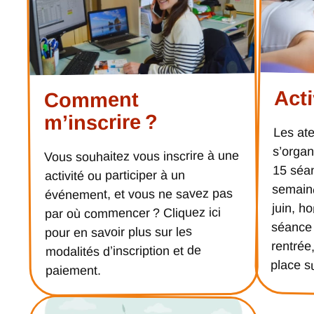
Acti
Comment
m’inscrire ?
Les at
s’organi
15 séan
semaine 
juin, hor
séance d
rentrée, 
Vous souhaitez vous inscrire à une
activité ou participer à un
événement, et vous ne savez pas
par où commencer ? Cliquez ici
pour en savoir plus sur les
modalités d’inscription et de
place su
paiement.