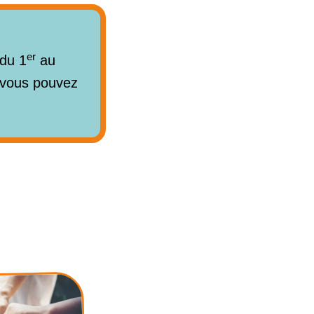
er
 du 1
au
, vous pouvez