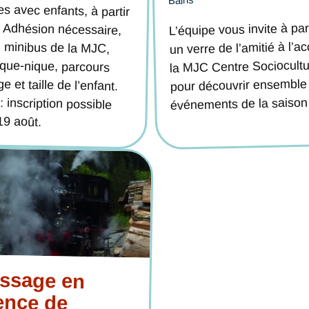
L’équipe vous invite à pa
un verre de l’amitié à l’ac
la MJC Centre Sociocultu
pour découvrir ensemble 
événements de la saison 
19 août.
issage en
sence de
te : François