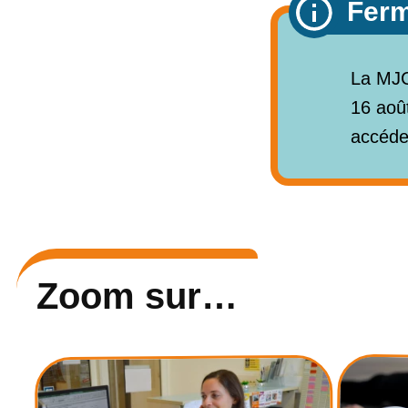
Ferm
La MJC
16 août
accéde
Zoom sur…