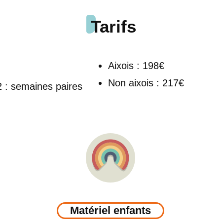
Tarifs
Aixois : 198€
Non aixois : 217€
 : semaines paires
Matériel enfants